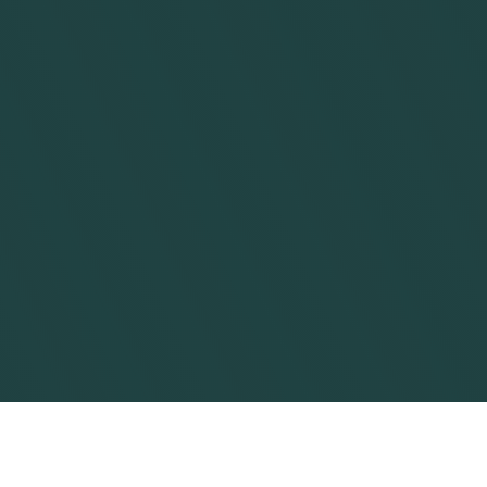
84 24 66
eller bestille tid direkte online. Jeg er 
Michael Sørensen
Behandler og indehaver
Bestil tid
Find vej