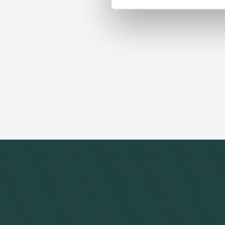
3 systemer der styrer din smerte – 
2. juni 2025
Fasciaens skjulte rolle i dine daglige
2. juni 2025
Ingen resultater..
Klar til hjælp?
Hvis du har spørgsmål eller ønsker at booke en 
kontakte mig. Du kan skrive til mig gennem for