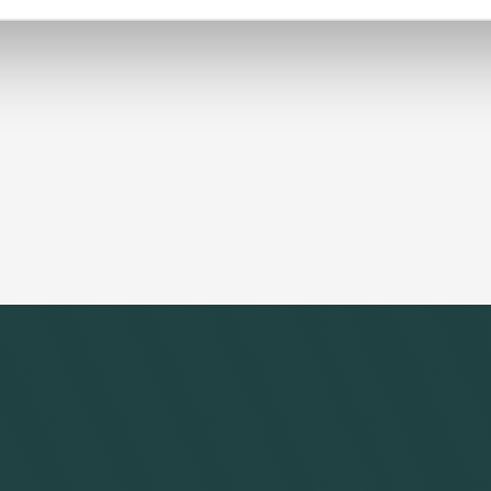
og hvordan vi arbejder med dem
 smerter
Har du spørgsmål?
tid, så tøv ikke med at
mularen, ringe til mig på
51