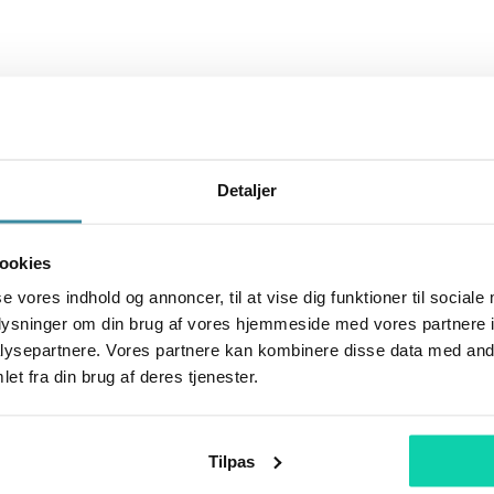
r tilbagevendende smerter
, bør du kigge dybere.
elv efter massage?
egentlig
er årsagen. Jeg hjælper dig med at skabe varig forandring – 
Detaljer
ookies
Læs også..
se vores indhold og annoncer, til at vise dig funktioner til sociale
oplysninger om din brug af vores hjemmeside med vores partnere i
ysepartnere. Vores partnere kan kombinere disse data med andr
et fra din brug af deres tjenester.
sted
Tilpas