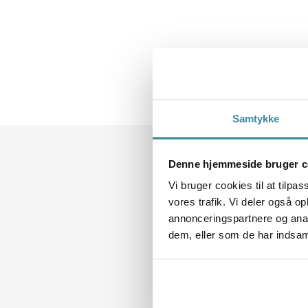
Men hvis du har
vedvarende elle
Oplever du gentagne smerter – s
Så lad os tage et kig på, hvad der
Samtykke
Denne hjemmeside bruger c
Vi bruger cookies til at tilpas
vores trafik. Vi deler også 
annonceringspartnere og anal
dem, eller som de har indsaml
Derfor er dine smerter aldrig kun ét 
2. juni 2025