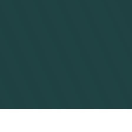
klar til at hjælpe dig.
Send besked